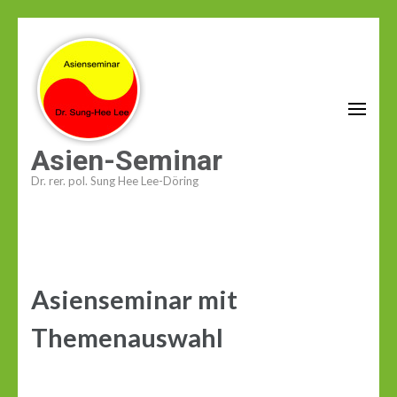
Zum
Inhalt
springen
(Enter
drücken)
Asien-Seminar
Dr. rer. pol. Sung Hee Lee-Döring
Asienseminar mit
Themenauswahl