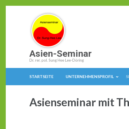
Zum
Inhalt
springen
(Enter
drücken)
Asien-Seminar
Dr. rer. pol. Sung Hee Lee-Döring
STARTSEITE
UNTERNEHMENSPROFIL
S
Asienseminar mit T