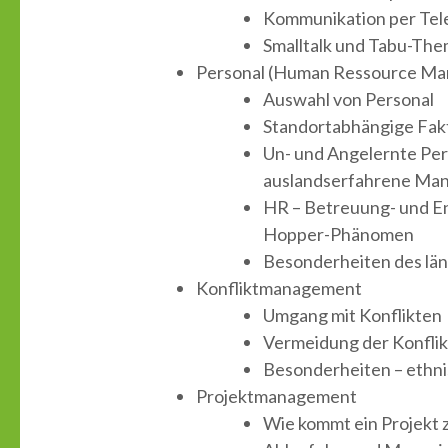
Kommunikation per Tele
Smalltalk und Tabu-Th
Personal (Human Ressource M
Auswahl von Personal
Standortabhängige Fak
Un- und Angelernte Per
auslandserfahrene Ma
HR – Betreuung- und E
Hopper-Phänomen
Besonderheiten des lä
Konfliktmanagement
Umgang mit Konflikten
Vermeidung der Konfli
Besonderheiten – ethnis
Projektmanagement
Wie kommt ein Projekt z