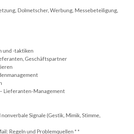
etzung, Dolmetscher, Werbung, Messebeteiligung,
 und -taktiken
eferanten, Geschäftspartner
gieren
undenmanagement
n
n – Lieferanten-Management
nonverbale Signale (Gestik, Mimik, Stimme,
il: Regeln und Problemquellen * *