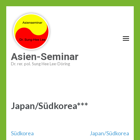
Zum
Inhalt
springen
(Enter
drücken)
Asien-Seminar
Dr. rer. pol. Sung Hee Lee-Döring
Japan/Südkorea***
Beitragsnavigation
Südkorea
Japan/Südkorea