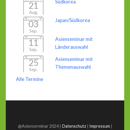
Südkorea
21
Aug.
Japan/Südkorea
03
Sep.
Asienseminar mit
11
Länderauswahl
Sep.
Asienseminar mit
25
Themenauswahl
Sep.
Alle Termine
@Asienserminar 2024 |
Datenschutz
|
Impressum
|