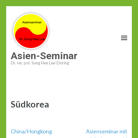
Zum
Inhalt
springen
(Enter
drücken)
Asien-Seminar
Dr. rer. pol. Sung Hee Lee-Döring
Südkorea
Beitragsnavigation
China/Hongkong
Asienseminar mit